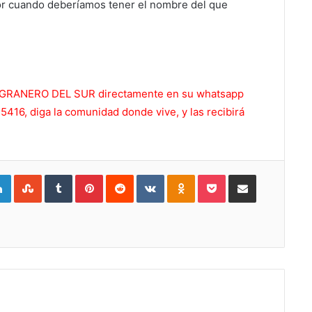
r cuando deberíamos tener el nombre del que
 EL GRANERO DEL SUR directamente en su whatsapp
416, diga la comunidad donde vive, y las recibirá
gle+
LinkedIn
StumbleUpon
Tumblr
Pinterest
Reddit
VKontakte
Odnoklassniki
Pocket
Compartir por Correo