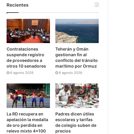
Recientes
Contrataciones
Teherán y Omán
suspende registro
gestionan fin al
de proveedores a
conflicto del tránsito
otros 10 senadores
marítimo por Ormuz
6 agosto 2026
6 agosto 2026
La RD recupera en
Padres dicen útiles
apelación la medalla
escolares y tarifas
de oro perdida en
de colegio suben de
relevo mixto 4×100
precios