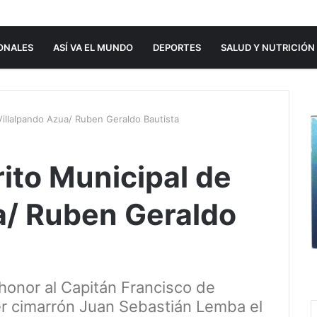
ONALES
ASÍ VA EL MUNDO
DEPORTES
SALUD Y NUTRICIÓN
 Villalpando Azua/ Ruben Geraldo Bautista
rito Municipal de
a/ Ruben Geraldo
honor al Capitán Francisco de
der cimarrón Juan Sebastián Lemba el