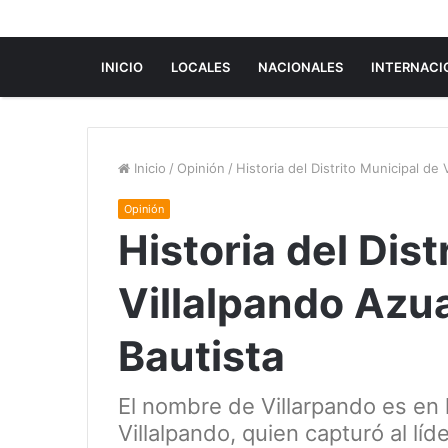
INICIO
LOCALES
NACIONALES
INTERNACI
Inicio
/
Opinión
/
Historia del Distrito Municipal de
Opinión
Historia del Dist
Villalpando Azu
Bautista
El nombre de Villarpando es en 
Villalpando, quien capturó al lí