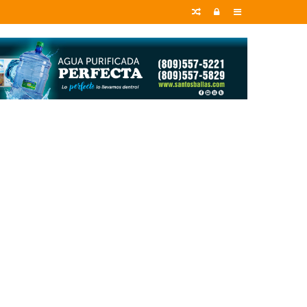
Random
Entrar
Sidebar
Article