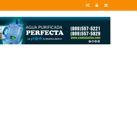
Random
Entrar
Sidebar
Article