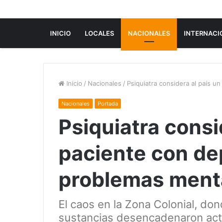
INICIO
LOCALES
NACIONALES
INTERNACI
Inicio
/
Nacionales
/
Psiquiatra considera al país 
Nacionales
Portada
Psiquiatra consi
paciente con de
problemas ment
El caos en la Zona Colonial, dond
sustancias desencadenaron act