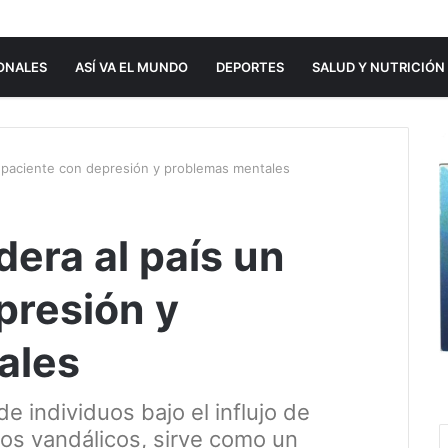
ONALES
ASÍ VA EL MUNDO
DEPORTES
SALUD Y NUTRICIÓN
un paciente con depresión y problemas mentales
dera al país un
presión y
ales
e individuos bajo el influjo de
os vandálicos, sirve como un