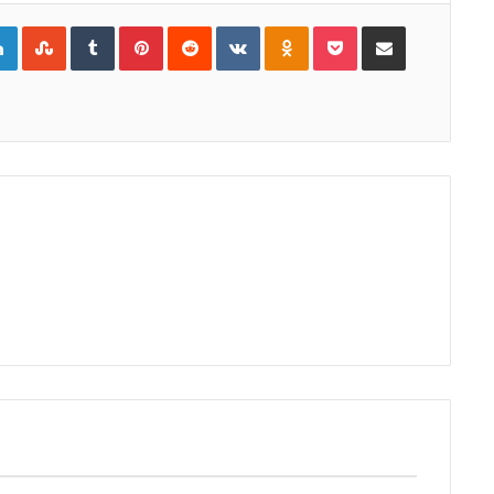
gle+
LinkedIn
StumbleUpon
Tumblr
Pinterest
Reddit
VKontakte
Odnoklassniki
Pocket
Compartir por Correo