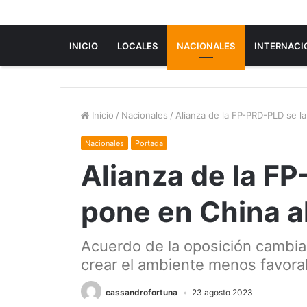
INICIO
LOCALES
NACIONALES
INTERNACI
Inicio
/
Nacionales
/
Alianza de la FP-PRD-PLD se l
Nacionales
Portada
Alianza de la F
pone en China a
Acuerdo de la oposición cambia
crear el ambiente menos favora
cassandrofortuna
23 agosto 2023