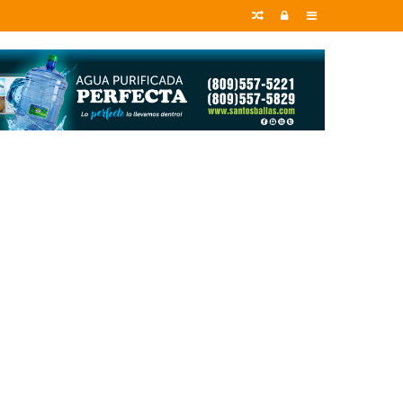
Random
Entrar
Sidebar
Article