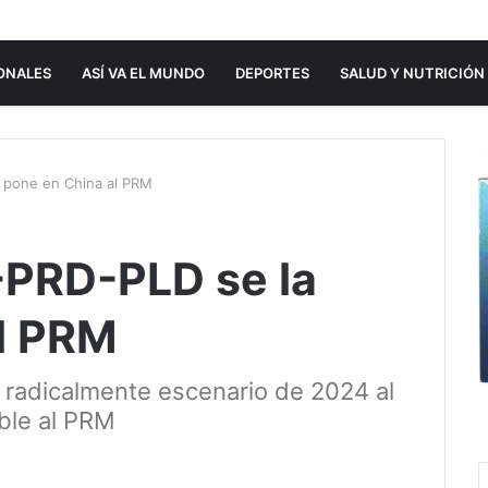
ONALES
ASÍ VA EL MUNDO
DEPORTES
SALUD Y NUTRICIÓN
a pone en China al PRM
P-PRD-PLD se la
l PRM
 radicalmente escenario de 2024 al
ble al PRM