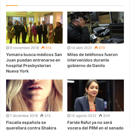
9 noviembre 2018
614
14 abril 2021
679
Yomaira busca médicos San
Miles de teléfonos fueron
Juan puedan entrenarse en
intervenidos durante
hospital Presbysterian
gobierno de Danilo
Nueva York
7 diciembre 2018
315
10 agosto 2022
309
Fiscalía española se
Faride Raful ya no será
querellará contra Shakira
vocera del PRM en el senado