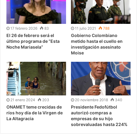
17 febrero 2026
83
11 julio 2021
788
El 26 de febrero será el
Gobierno Colombiano
último programa de “Esta
metido hasta el cuello en
Noche Mariasela”
investigación asesinato
Moise
21 enero 2024
203
20 noviembre 2018
340
ONAMET teme crecidas de
Presidente Fedofútbol
ríos hoy día de la Virgen de
autorizó compras a
La Altagracia
empresas de su hijo
sobrevaluadas hasta 224%