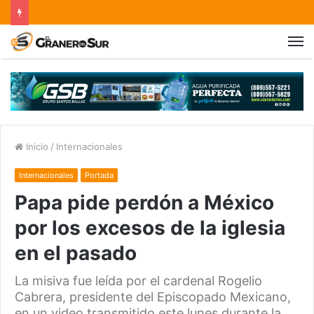
Inicio
/
Internacionales
Internacionales
Portada
Papa pide perdón a México
por los excesos de la iglesia
en el pasado
La misiva fue leída por el cardenal Rogelio
Cabrera, presidente del Episcopado Mexicano,
en un video transmitido este lunes durante la