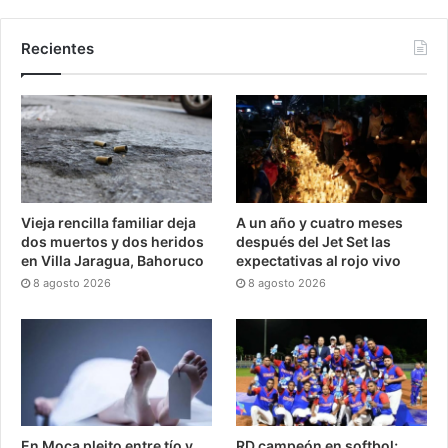
Recientes
Vieja rencilla familiar deja
A un año y cuatro meses
dos muertos y dos heridos
después del Jet Set las
en Villa Jaragua, Bahoruco
expectativas al rojo vivo
8 agosto 2026
8 agosto 2026
En Moca pleito entre tío y
RD campeón en softbol;