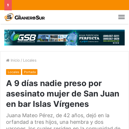
Inicio
/
Locales
Locales
Portada
A 9 días nadie preso por
asesinato mujer de San Juan
en bar Islas Vírgenes
Juana Mateo Pérez, de 42 años, dejó en la
orfandad a tres hijos, una hembra y dos
varones, los cuales residen en la comunidad de