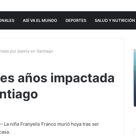
ONALES
ASÍ VA EL MUNDO
DEPORTES
SALUD Y NUTRICIÓN
tada por jepeta en Santiago
res años impactada
antiago
 La niña Franyelis Franco murió hoya tras ser
casa.