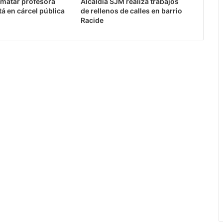
matar profesora
Alcaldía SJM realiza trabajos
tá en cárcel pública
de rellenos de calles en barrio
Racide