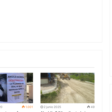
20
1.001
2 junio 2025
49