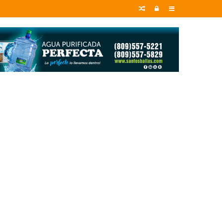
Random
Entrar
Sidebar
Article