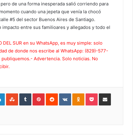
 pero de una forma inesperada salió corriendo para
 el momento cuando una jepeta que venía la chocó
calle #5 del sector Buenos Aires de Santiago.
impacto entre sus familioares y allegados y todo el
RO DEL SUR en su WhatsApp, es muy simple: solo
dad de donde nos escribe al WhatsApp: (829)-577-
e publiquemos.- Advertencia. Solo noticias. No
ibir.
gle+
LinkedIn
StumbleUpon
Tumblr
Pinterest
Reddit
VKontakte
Odnoklassniki
Pocket
Compartir por Correo