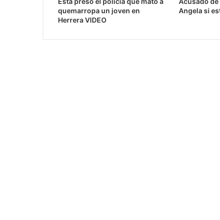
Está preso el policía que mató a
Acusado de 
quemarropa un joven en
Angela si es
Herrera VIDEO