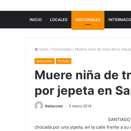
INICIO
LOCALES
NACIONALES
INTERNACI
Inicio
/
Nacionales
/
Muere niña de tres años impac
Nacionales
Portada
Muere niña de t
por jepeta en S
Redaccion
5 marzo 2019
SANTIAGO –
chocada por una yipeta, en la calle frente a su 