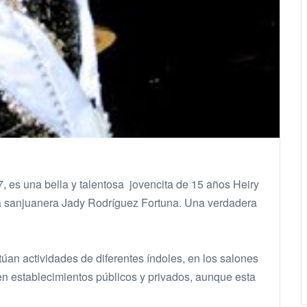
7, es una bella y talentosa jovencita de 15 años Heiry
sta sanjuanera Jady Rodríguez Fortuna. Una verdadera
an actividades de diferentes índoles, en los salones
en establecimientos públicos y privados, aunque esta