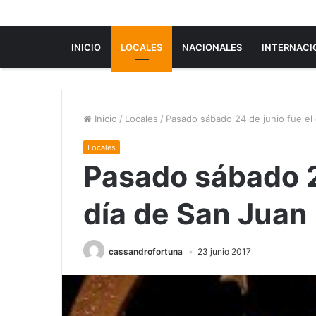
INICIO
LOCALES
NACIONALES
INTERNACI
Inicio
/
Locales
/
Pasado sábado 24 de junio fue el
Locales
Pasado sábado 2
día de San Juan
cassandrofortuna
23 junio 2017