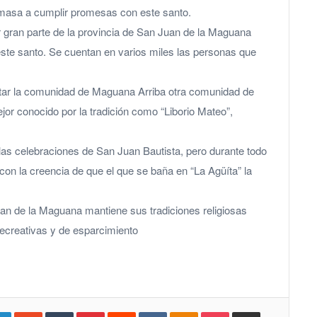
 masa a cumplir promesas con este santo.
gran parte de la provincia de San Juan de la Maguana
este santo. Se cuentan en varios miles las personas que
sitar la comunidad de Maguana Arriba otra comunidad de
r conocido por la tradición como “Liborio Mateo”,
 las celebraciones de San Juan Bautista, pero durante todo
con la creencia de que el que se baña en “La Agüíta” la
uan de la Maguana mantiene sus tradiciones religiosas
 recreativas y de esparcimiento
gle+
LinkedIn
StumbleUpon
Tumblr
Pinterest
Reddit
VKontakte
Odnoklassniki
Pocket
Compartir por Correo