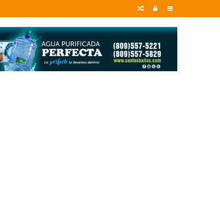
Random
Entrar
Sidebar
Article