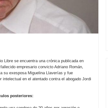
 Libre se encuentra una crónica publicada en
 fallecido empresario convicto Adriano Román,
ra su exesposa Miguelina Llaverías y fue
 intelectual en el atentado contra el abogado Jordi
culos posteriores:
ple una condena de 20 años por agresión e