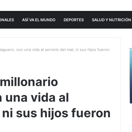
ONALES
ASÍ VA EL MUNDO
DEPORTES
SALUD Y NUTRICIÓN
aguero, con una vida al servicio del mal; ni sus hijos fueron
millonario
 una vida al
 ni sus hijos fueron