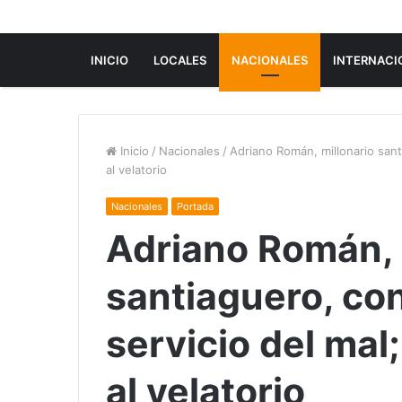
INICIO
LOCALES
NACIONALES
INTERNACI
Inicio
/
Nacionales
/
Adriano Román, millonario santi
al velatorio
Nacionales
Portada
Adriano Román, 
santiaguero, con
servicio del mal;
al velatorio