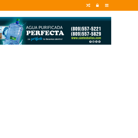
Random
Entrar
Sidebar
Article