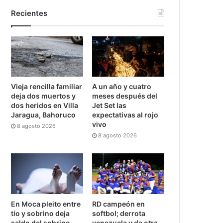
Recientes
Vieja rencilla familiar
A un año y cuatro
deja dos muertos y
meses después del
dos heridos en Villa
Jet Set las
Jaragua, Bahoruco
expectativas al rojo
vivo
8 agosto 2026
8 agosto 2026
En Moca pleito entre
RD campeón en
tío y sobrino deja
softbol; derrota
saldo del sobrino
venezuela y da otra