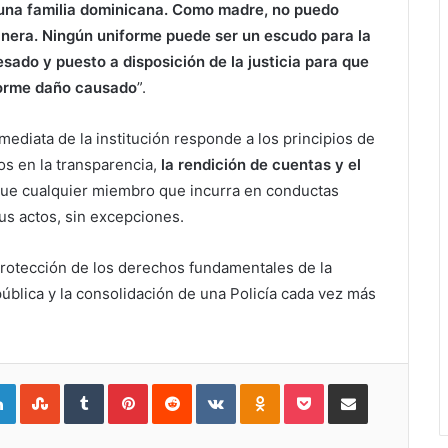
a una familia dominicana. Como madre, no puedo
manera. Ningún uniforme puede ser un escudo para la
sado y puesto a disposición de la justicia para que
enorme daño causado
”.
mediata de la institución responde a los principios de
os en la transparencia,
la rendición de cuentas y el
 que cualquier miembro que incurra en conductas
us actos, sin excepciones.
protección de los derechos fundamentales de la
pública y la consolidación de una Policía cada vez más
gle+
LinkedIn
StumbleUpon
Tumblr
Pinterest
Reddit
VKontakte
Odnoklassniki
Pocket
Compartir por Correo