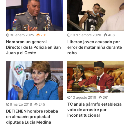
30 enero 2025
701
19 diciembre 2020
408
Nombran un general
Liberan joven acusado por
Director de la Policía en San
error de matar niña durante
Juan y el Oeste
robo
13 agosto 2019
361
TC anula párrafo establecía
6 marzo 2018
245
voto de arrastre por
DETIENEN hombre robaba
inconstitucional
en almacén propiedad
diputada Lucía Medina