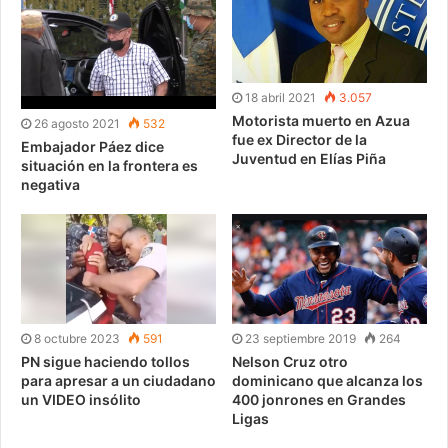
18 abril 2021
3.057
Motorista muerto en Azua
26 agosto 2021
532
fue ex Director de la
Embajador Páez dice
Juventud en Elías Piña
situación en la frontera es
negativa
8 octubre 2023
591
23 septiembre 2019
264
PN sigue haciendo tollos
Nelson Cruz otro
para apresar a un ciudadano
dominicano que alcanza los
un VIDEO insólito
400 jonrones en Grandes
Ligas