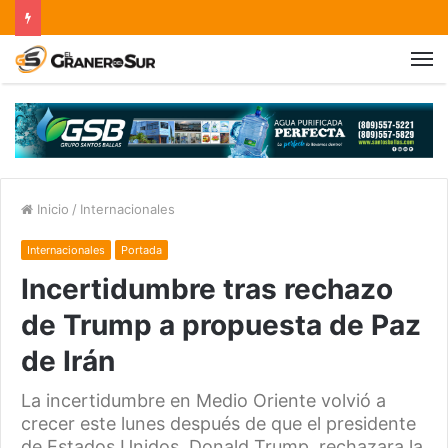
Inicio
/
Internacionales
Internacionales
Portada
Incertidumbre tras rechazo
de Trump a propuesta de Paz
de Irán
La incertidumbre en Medio Oriente volvió a
crecer este lunes después de que el presidente
de Estados Unidos, Donald Trump, rechazara la