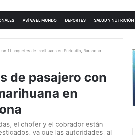
ONALES
ASÍ VA EL MUNDO
DEPORTES
SALUD Y NUTRICIÓN
con 11 paquetes de marihuana en Enriquillo, Barahona
s de pasajero con
marihuana en
hona
as, el chofer y el cobrador están
estigados, ya que las autoridades, al