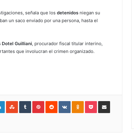
estigaciones, señala que los
detenidos
niegan su
aban un saco enviado por una persona, hasta el
 Dotel Guilliani
, procurador fiscal titular interino,
ortantes que involucran el crimen organizado.
gle+
LinkedIn
StumbleUpon
Tumblr
Pinterest
Reddit
VKontakte
Odnoklassniki
Pocket
Compartir por Correo