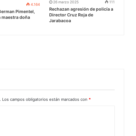
26 marzo 2025
111
1
4.164
Rechazan agresión de policía a
German Pimentel,
Director Cruz Roja de
a maestra doña
Jarabacoa
o
.
Los campos obligatorios están marcados con
*