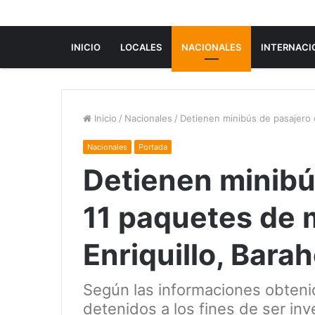
INICIO
LOCALES
NACIONALES
INTERNACI
Inicio
/
Nacionales
/
Detienen minibús de pasajero 
Nacionales
Portada
Detienen minibú
11 paquetes de 
Enriquillo, Bara
Según las informaciones obtenid
detenidos a los fines de ser inv