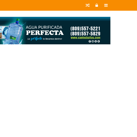
Random
Entrar
Sidebar
Article