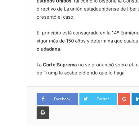
Estados Unidos
, tal como lo dispone la Const
directivo de La unión estadounidense de liber
presentó el caso.
El principio está consagrado en la 14ª Enmiend
vigor más de 150 años y determina que cualqu
ciudadana.
La
Corte Suprema
no se pronunció sobre el f
de Trump le acabe pidiendo que lo haga.
Goo
Facebook
Twitter
Imprimir