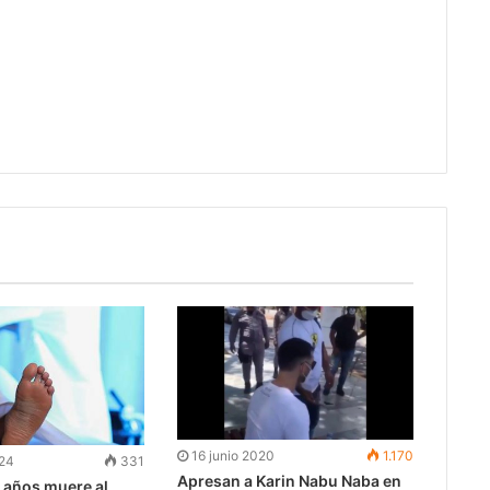
16 junio 2020
1.170
024
331
Apresan a Karin Nabu Naba en
 años muere al