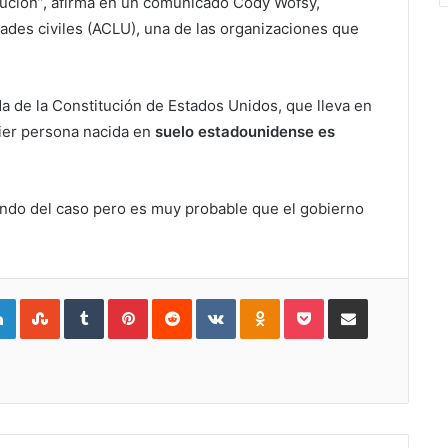
itución”, afirma en un comunicado Cody Wofsy,
tades civiles (ACLU), una de las organizaciones que
a de la Constitución de Estados Unidos, que lleva en
ier persona nacida en
suelo estadounidense es
ondo del caso pero es muy probable que el gobierno
gle+
LinkedIn
StumbleUpon
Tumblr
Pinterest
Reddit
VKontakte
Odnoklassniki
Pocket
Compartir por Correo