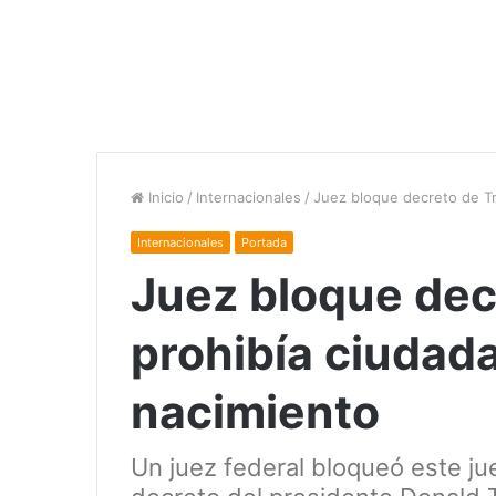
Inicio
/
Internacionales
/
Juez bloque decreto de Tr
Internacionales
Portada
Juez bloque dec
prohibía ciudad
nacimiento
Un juez federal bloqueó este jue