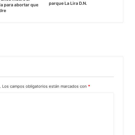
parque La Lira D.N.
la para abortar que
dre
.
Los campos obligatorios están marcados con
*