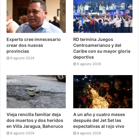
Experto cree imnecesario
RD termina Juegos
crear dos nuevas
Centroamerianos y del
provincias
Caribe con su mayor gloria
deportiva
9 agosto 2026
9 agosto 2026
Vieja rencilla familiar deja
A un año y cuatro meses
dos muertos y dos heridos
después del Jet Set las
en Villa Jaragua, Bahoruco
expectativas al rojo vivo
8 agosto 2026
8 agosto 2026