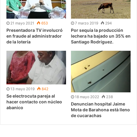
21 mayo 2021
653
7 marzo 2019
294
Presentadora TV involucró
Por sequía la producción
en fraude al administrador
lechera ha bajado un 35% en
de la lotería
Santiago Rodríguez.
13 mayo 2019
842
Se electrocuta pareja al
18 mayo 2022
238
hacer contacto con núcleo
Denuncian hospital Jaime
abanico
Mota de Barahona està lleno
de cucarachas