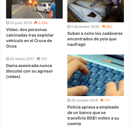
10 junio 2019
2.224
5 diciembre 2020
883
Video: dos personas
Suben a ocho los cadáveres
calcinadas tras explotar
encontrados de yola que
vehículo en el Cruce de
naufragó
Ocoa
20 marzo 2017
231
Dama asesinada nunca
discutió con su agresor
(vídeo)
20 octubre 2018
731
Policía apresa a empleado
de un banco que se
transfirió RD$1 millón a su
cuenta