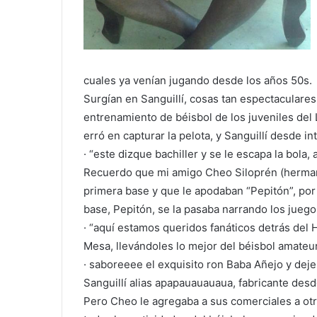
cuales ya venían jugando desde los años 50s.
Surgían en Sanguillí, cosas tan espectaculare
entrenamiento de béisbol de los juveniles de
erró en capturar la pelota, y Sanguillí desde int
· “este dizque bachiller y se le escapa la bola
Recuerdo que mi amigo Cheo Siloprén (hermano
primera base y que le apodaban “Pepitón”, por 
base, Pepitón, se la pasaba narrando los juego
· “aquí estamos queridos fanáticos detrás del 
Mesa, llevándoles lo mejor del béisbol amate
· saboreeee el exquisito ron Baba Añejo y dej
Sanguillí alias apapauauauaua, fabricante desd
Pero Cheo le agregaba a sus comerciales a otr