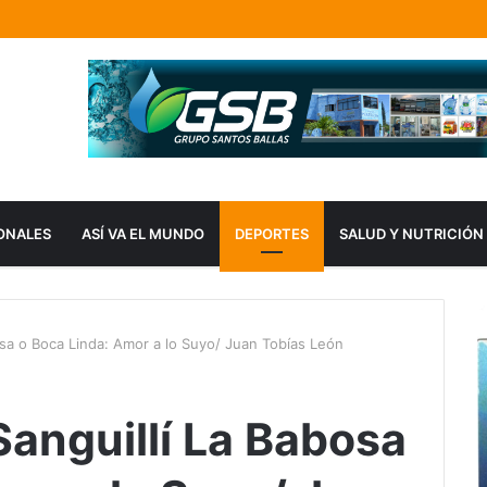
ONALES
ASÍ VA EL MUNDO
DEPORTES
SALUD Y NUTRICIÓN
osa o Boca Linda: Amor a lo Suyo/ Juan Tobías León
Sanguillí La Babosa