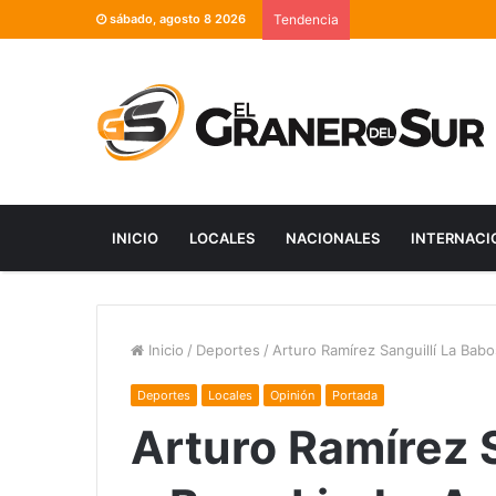
sábado, agosto 8 2026
Tendencia
INICIO
LOCALES
NACIONALES
INTERNACI
Inicio
/
Deportes
/
Arturo Ramírez Sanguillí La Bab
Deportes
Locales
Opinión
Portada
Arturo Ramírez 