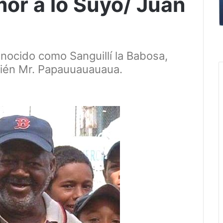
mor a lo Suyo/ Juan
nocido como Sanguillí la Babosa,
ién Mr. Papauuauauaua.