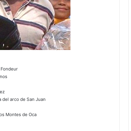
o Fondeur
inos
hez
la del arco de San Juan
 los Montes de Oca