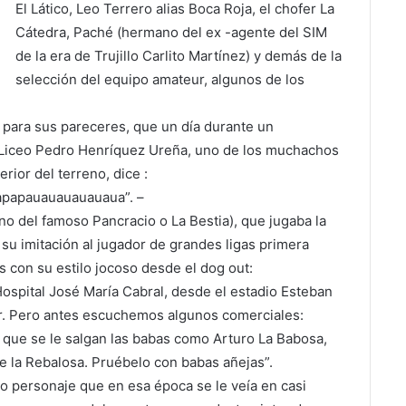
El Lático, Leo Terrero alias Boca Roja, el chofer La
Cátedra, Paché (hermano del ex -agente del SIM
de la era de Trujillo Carlito Martínez) y demás de la
selección del equipo amateur, algunos de los
s para sus pareceres, que un día durante un
l Liceo Pedro Henríquez Ureña, uno de los muchachos
erior del terreno, dice :
, apapauauauauauaua”. –
 del famoso Pancracio o La Bestia), que jugaba la
su imitación al jugador de grandes ligas primera
s con su estilo jocoso desde el dog out:
Hospital José María Cabral, desde el estadio Esteban
ur. Pero antes escuchemos algunos comerciales:
e que se le salgan las babas como Arturo La Babosa,
e la Rebalosa. Pruébelo con babas añejas”.
o personaje que en esa época se le veía en casi