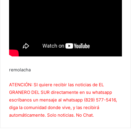
remolacha
ATENCIÓN: SI quiere recibir las noticias de EL
GRANERO DEL SUR directamente en su whatsapp
escríbanos un mensaje al whatsapp (829) 577-5416,
diga la comunidad donde vive, y las recibirá
automáticamente. Solo noticias. No Chat.