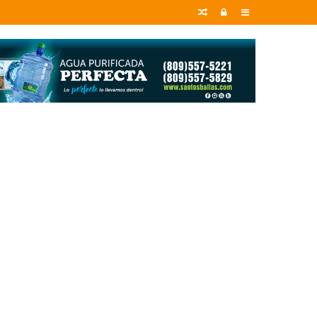
Random
Entrar
Sidebar
Article