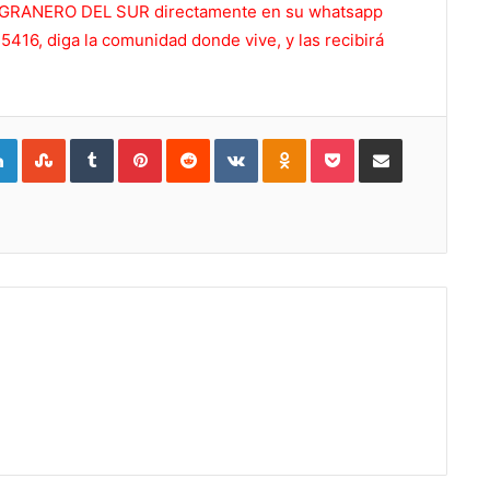
 EL GRANERO DEL SUR directamente en su whatsapp
416, diga la comunidad donde vive, y las recibirá
gle+
LinkedIn
StumbleUpon
Tumblr
Pinterest
Reddit
VKontakte
Odnoklassniki
Pocket
Compartir por Correo