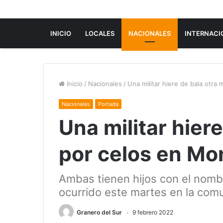
INICIO
LOCALES
NACIONALES
INTERNACI
Inicio
/
Nacionales
/
Una militar hiere de bala otra
Nacionales
Portada
Una militar hier
por celos en Mo
Ambas tienen hijos con el nom
ocurrido este martes en la com
Granero del Sur
9 febrero 2022