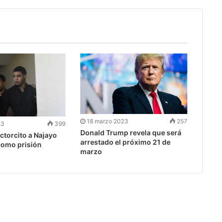
18 marzo 2023
257
23
399
Donald Trump revela que será
ctorcito a Najayo
arrestado el próximo 21 de
como prisión
marzo