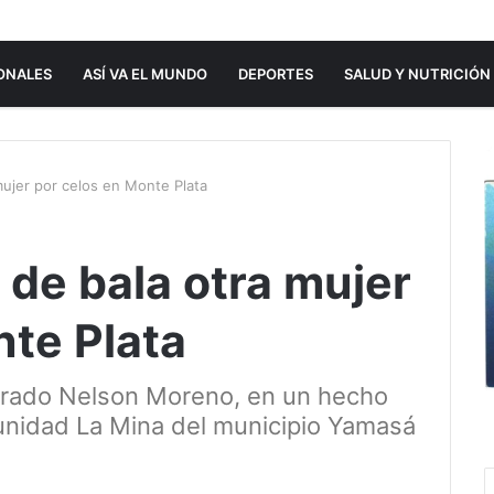
ONALES
ASÍ VA EL MUNDO
DEPORTES
SALUD Y NUTRICIÓN
 mujer por celos en Monte Plata
e de bala otra mujer
nte Plata
brado Nelson Moreno, en un hecho
unidad La Mina del municipio Yamasá