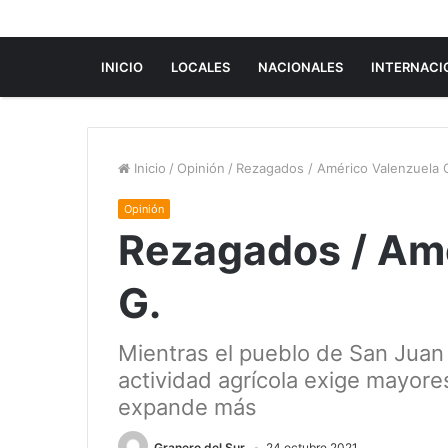
INICIO
LOCALES
NACIONALES
INTERNACI
Inicio
/
Opinión
/
Rezagados / Américo Valenzuela 
Opinión
Rezagados / Am
G.
Mientras el pueblo de San Juan 
actividad agrícola exige mayore
expande más
Granero del Sur
24 octubre 2021