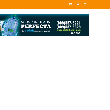
Random
Entrar
Sidebar
Article