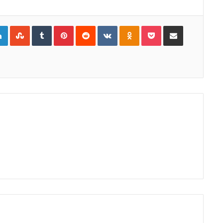
gle+
LinkedIn
StumbleUpon
Tumblr
Pinterest
Reddit
VKontakte
Odnoklassniki
Pocket
Compartir por Correo