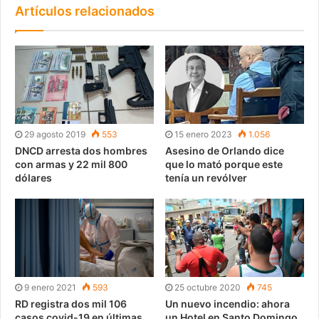
Artículos relacionados
29 agosto 2019
553
15 enero 2023
1.056
DNCD arresta dos hombres
Asesino de Orlando dice
con armas y 22 mil 800
que lo mató porque este
dólares
tenía un revólver
9 enero 2021
593
25 octubre 2020
745
RD registra dos mil 106
Un nuevo incendio: ahora
casos covid-19 en últimas
un Hotel en Santo Domingo