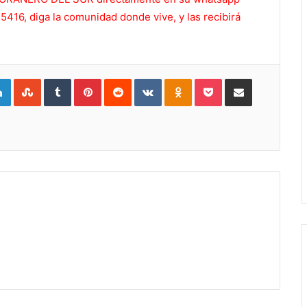
416, diga la comunidad donde vive, y las recibirá
gle+
LinkedIn
StumbleUpon
Tumblr
Pinterest
Reddit
VKontakte
Odnoklassniki
Pocket
Compartir por Correo