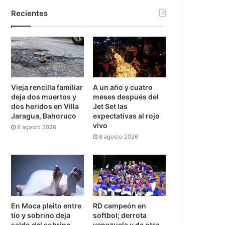
Recientes
Vieja rencilla familiar
A un año y cuatro
deja dos muertos y
meses después del
dos heridos en Villa
Jet Set las
Jaragua, Bahoruco
expectativas al rojo
vivo
8 agosto 2026
8 agosto 2026
En Moca pleito entre
RD campeón en
tío y sobrino deja
softbol; derrota
saldo del sobrino
venezuela y da otra