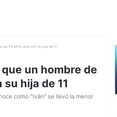
 de 29 años vive con su hija de 11
 que un hombre de
 su hija de 11
onoce como "Iván" se llevó la menor