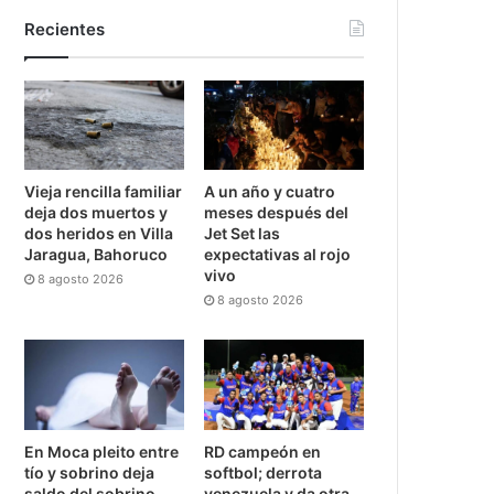
Recientes
Vieja rencilla familiar
A un año y cuatro
deja dos muertos y
meses después del
dos heridos en Villa
Jet Set las
Jaragua, Bahoruco
expectativas al rojo
vivo
8 agosto 2026
8 agosto 2026
En Moca pleito entre
RD campeón en
tío y sobrino deja
softbol; derrota
saldo del sobrino
venezuela y da otra