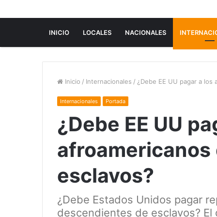
INICIO
LOCALES
NACIONALES
INTERNACI
Inicio
/
Internacionales
/
¿Debe EE UU pagar a los 
Internacionales
Portada
¿Debe EE UU pag
afroamericanos
esclavos?
¿Debe Estados Unidos pagar rep
descendientes de esclavos? El 