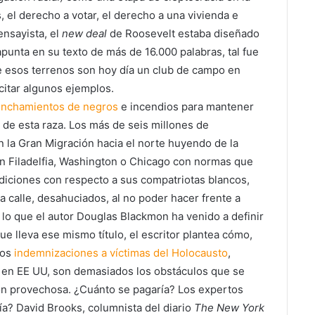
 el derecho a votar, el derecho a una vivienda e
 ensayista, el
new deal
de Roosevelt estaba diseñado
apunta en su texto de más de 16.000 palabras, tal fue
ue esos terrenos son hoy día un club de campo en
 citar algunos ejemplos.
linchamientos de negros
e incendios para mantener
 de esta raza. Los más de seis millones de
 la Gran Migración hacia el norte huyendo de la
 en Filadelfia, Washington o Chicago con normas que
ndiciones con respecto a sus compatriotas blancos,
 calle, desahuciados, al no poder hacer frente a
 lo que el autor Douglas Blackmon ha venido a definir
ue lleva ese mismo título, el escritor plantea cómo,
ños
indemnizaciones a víctimas del Holocausto
,
s en EE UU, son demasiados los obstáculos que se
ón provechosa. ¿Cuánto se pagaría? Los expertos
ría? David Brooks, columnista del diario
The New York