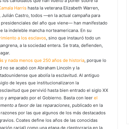
 los candidatos que han vuelto a poner sobre la
Kamala Harris
hasta la veterana Elizabeth Warren,
, Julián Castro, todos —en la actual campaña para
s presidenciales del año que viene— han manifestado
ue la indeleble mancha norteamericana. En su
rimiento a los esclavos
, sino que instauró todo un
ngrena, a la sociedad entera. Se trata, defienden,
agar.
s y nada menos que 250 años de historia
, porque lo
d no se acabó con Abraham Lincoln y la
adounidense que abolía la esclavitud. Al antiguo
iglo de leyes que institucionalizaron la
sclavitud que pervivió hasta bien entrado el siglo XX
co y amparado por el Gobierno. Basta con leer
el
mento a favor de las reparaciones
, publicado en la
 razones por las que algunos de los más destacados
ravios. Coates define los años de las conocidas
ación racial) como una etapa de cleptocracia en la