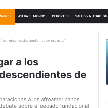
ONALES
ASÍ VA EL MUNDO
DEPORTES
SALUD Y NUTRICIÓN
afroamericanos descendientes de esclavos?
ar a los
 descendientes de
araciones a los afroamericanos
debate sobre el pecado fundacional