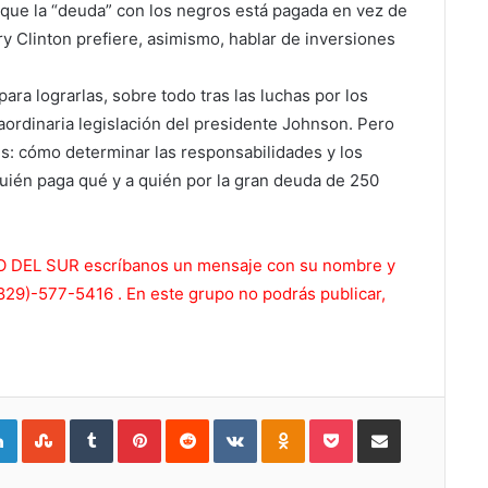
r que la “deuda” con los negros está pagada en vez de
ry Clinton prefiere, asimismo, hablar de inversiones
ra lograrlas, sobre todo tras las luchas por los
ordinaria legislación del presidente Johnson. Pero
s: cómo determinar las responsabilidades y los
Quién paga qué y a quién por la gran deuda de 250
ERO DEL SUR escríbanos un mensaje con su nombre y
829)-577-5416 . En este grupo no podrás publicar,
gle+
LinkedIn
StumbleUpon
Tumblr
Pinterest
Reddit
VKontakte
Odnoklassniki
Pocket
Compartir por Correo