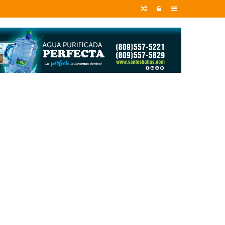
Random
Entrar
Sidebar
Article