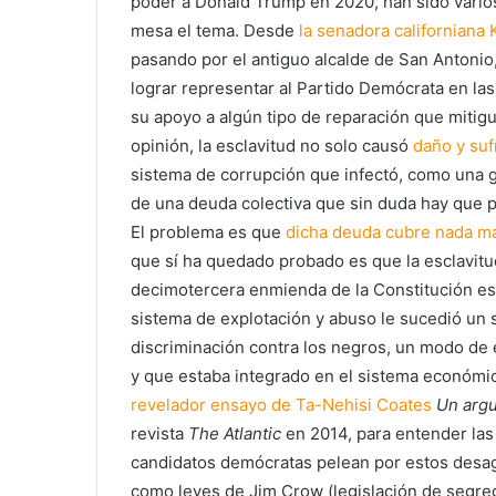
poder a Donald Trump en 2020, han sido varios
mesa el tema. Desde
la senadora californiana 
pasando por el antiguo alcalde de San Antonio
lograr representar al Partido Demócrata en la
su apoyo a algún tipo de reparación que mitig
opinión, la esclavitud no solo causó
daño y suf
sistema de corrupción que infectó, como una ga
de una deuda colectiva que sin duda hay que p
El problema es que
dicha deuda cubre nada má
que sí ha quedado probado es que la esclavitu
decimotercera enmienda de la Constitución est
sistema de explotación y abuso le sucedió un s
discriminación contra los negros, un modo de e
y que estaba integrado en el sistema económi
revelador ensayo de Ta-Nehisi Coates
Un argu
revista
The Atlantic
en 2014, para entender las
candidatos demócratas pelean por estos desag
como leyes de Jim Crow (legislación de segreg