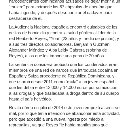
narcotraficantes dominicanos acusados de dejar morir a un
“mulero” para extraerle las 67 cápsulas de cocaína que
había ingerido, y después descuartizar el cadáver para
deshacerse de él.
La Audiencia Nacional española encontró culpables de los
delitos de homicidio y contra la salud pública al líder de la
red Heriberto Reyes, “Yoni” (23 años y medio de prisión), y
a sus tres directos colaboradores, Benjamín Guzmán,
Alexander Méndez y Alba Leidy Cabrera (sobrina de
Reyes), a los que les impone una pena de 20 años.
La sentencia considera probado que los condenados eran
miembros de una red de narcos que introducía cocaína en
España y Suiza procedente de República Dominicana, y
que usaron desde 2011 como “mula” a un joven español
que les debía entre 12.000 y 14.000 euros por su adicción
a las drogas y que trasladaba la droga dentro de su cuerpo
hasta el país helvético.
Relata cómo en julio de 2014 este joven empezó a sentirse
mal, por lo que tenía intención de abandonar esta actividad,
pero que accedió a una nueva ingesta por miedo a
represalias, ya que Reyes “le había manifestado que