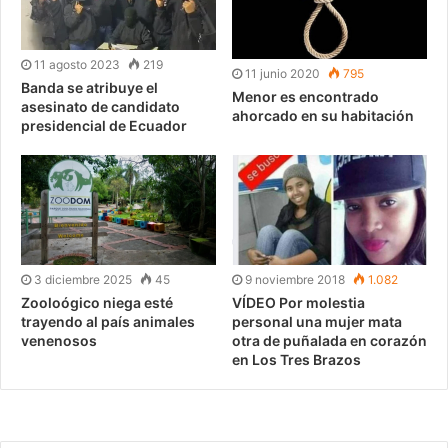
11 agosto 2023
219
11 junio 2020
795
Banda se atribuye el
Menor es encontrado
asesinato de candidato
ahorcado en su habitación
presidencial de Ecuador
3 diciembre 2025
45
9 noviembre 2018
1.082
Zooloógico niega esté
VÍDEO Por molestia
trayendo al país animales
personal una mujer mata
venenosos
otra de puñalada en corazón
en Los Tres Brazos