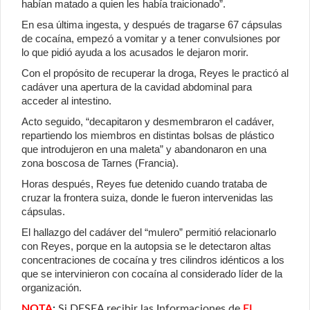
habían matado a quien les había traicionado”.
En esa última ingesta, y después de tragarse 67 cápsulas
de cocaína, empezó a vomitar y a tener convulsiones por
lo que pidió ayuda a los acusados le dejaron morir.
Con el propósito de recuperar la droga, Reyes le practicó al
cadáver una apertura de la cavidad abdominal para
acceder al intestino.
Acto seguido, “decapitaron y desmembraron el cadáver,
repartiendo los miembros en distintas bolsas de plástico
que introdujeron en una maleta” y abandonaron en una
zona boscosa de Tarnes (Francia).
Horas después, Reyes fue detenido cuando trataba de
cruzar la frontera suiza, donde le fueron intervenidas las
cápsulas.
El hallazgo del cadáver del “mulero” permitió relacionarlo
con Reyes, porque en la autopsia se le detectaron altas
concentraciones de cocaína y tres cilindros idénticos a los
que se intervinieron con cocaína al considerado líder de la
organización.
NOTA
:
Si DESEA recibir las Informaciones de
EL