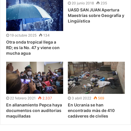
20 junio 2018
235
UASD SAN JUAN Apertura
Maestrías sobre Geografía y
Lingüística
19 octubre 2025
134
Otra onda tropical llega a
RD; es la No. 47 y viene con
mucha agua
22 febrero 2021
2.337
3 abril 2022
569
En allanamiento Pepca haya
En Ucrania se han
documentos con auditorias
encontrado màs de 410
maquilladas
cadáveres de civiles