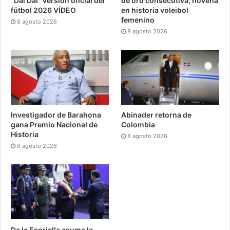
“Dai Dai” versión oficial del
de oro consecutiva; novena
fútbol 2026 VÍDEO
en historia voleibol
femenino
8 agosto 2026
8 agosto 2026
Investigador de Barahona
Abinader retorna de
gana Premio Nacional de
Colombia
Historia
8 agosto 2026
8 agosto 2026
De la Espriella asume la