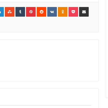
gle+
LinkedIn
StumbleUpon
Tumblr
Pinterest
Reddit
VKontakte
Odnoklassniki
Pocket
Compartir por Correo