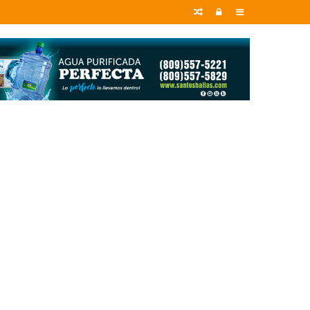
Random
Entrar
Sidebar
Article