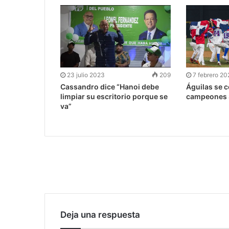
23 julio 2023
209
7 febrero 20
Cassandro dice “Hanoi debe
Águilas se c
limpiar su escritorio porque se
campeones S
va”
Deja una respuesta