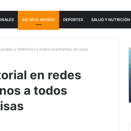
ONALES
ASÍ VA EL MUNDO
DEPORTES
SALUD Y NUTRICIÓN
ociales y teléfonos a todos solicitantes de visas
orial en redes
onos a todos
visas