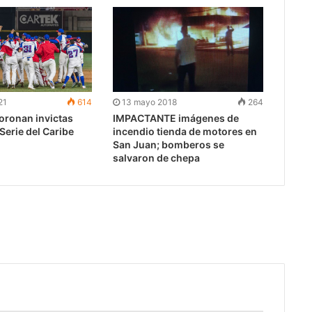
21
614
13 mayo 2018
264
oronan invictas
IMPACTANTE imágenes de
erie del Caribe
incendio tienda de motores en
San Juan; bomberos se
salvaron de chepa