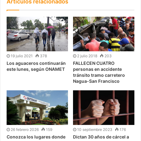
Artículos relacionados
19 julio 2021
378
2 julio 2018
203
Los aguaceros continuarán
FALLECEN CUATRO
este lunes, según ONAMET
personas en accidente
tránsito tramo carretero
Nagua-San Francisco
26 febrero 2026
159
10 septiembre 2023
176
Conozca los lugares donde
Dictan 30 años de cárcel a