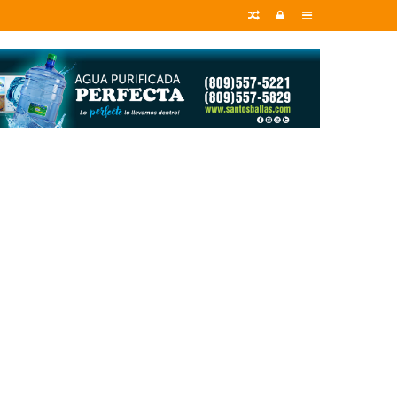
Random
Entrar
Sidebar
Article