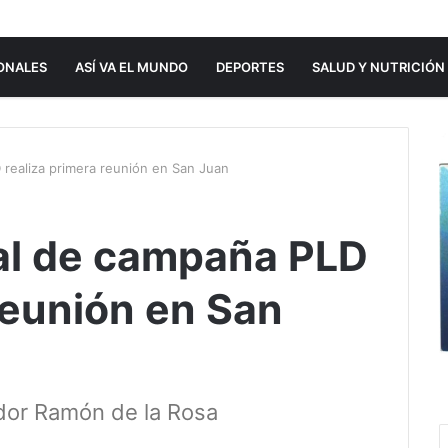
ONALES
ASÍ VA EL MUNDO
DEPORTES
SALUD Y NUTRICIÓN
 realiza primera reunión en San Juan
al de campaña PLD
reunión en San
dor Ramón de la Rosa