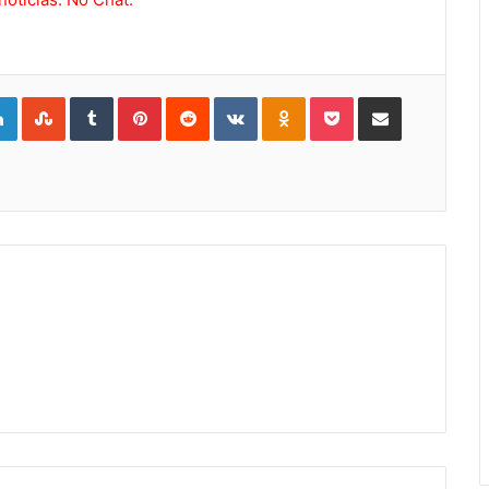
gle+
LinkedIn
StumbleUpon
Tumblr
Pinterest
Reddit
VKontakte
Odnoklassniki
Pocket
Compartir por Correo