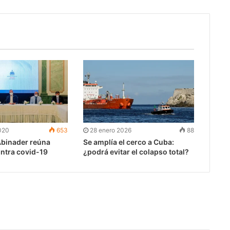
020
653
28 enero 2026
88
binader reúna
Se amplía el cerco a Cuba:
ontra covid-19
¿podrá evitar el colapso total?