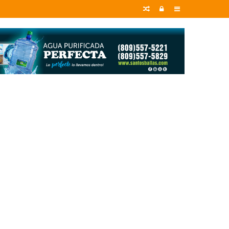
Random
Entrar
Sidebar
Article