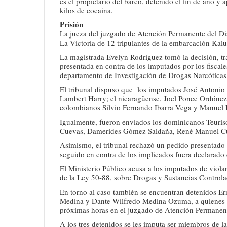
es el propietario del barco, detenido el fin de año y 
kilos de cocaina.
Prisión
La jueza del juzgado de Atención Permanente del Dist
La Victoria de 12 tripulantes de la embarcación Kalu
La magistrada Evelyn Rodríguez tomó la decisión, tra
presentada en contra de los imputados por los fisca
departamento de Investigación de Drogas Narcóticas
El tribunal dispuso que los imputados José Antonio
Lambert Harry; el nicaragüense, Joel Ponce Ordónez
colombianos Silvio Fernando Ibarra Vega y Manuel Es
Igualmente, fueron enviados los dominicanos Teur
Cuevas, Damerides Gómez Saldaña, René Manuel Cu
Asimismo, el tribunal rechazó un pedido presentado p
seguido en contra de los implicados fuera declarado
El Ministerio Público acusa a los imputados de violar l
de la Ley 50-88, sobre Drogas y Sustancias Controlada
En torno al caso también se encuentran detenidos 
Medina y Dante Wilfredo Medina Ozuma, a quienes se
próximas horas en el juzgado de Atención Permanente
A los tres detenidos se les imputa ser miembros de la