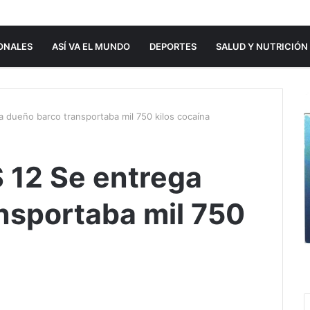
ONALES
ASÍ VA EL MUNDO
DEPORTES
SALUD Y NUTRICIÓN
dueño barco transportaba mil 750 kilos cocaína
12 Se entrega
nsportaba mil 750