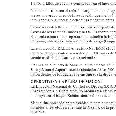
1,570.41 kilos de cocaína confiscados en el interi
Para dar al traste con el referido cargamento de drog
meses una ardua tarea de investigación que incluyó l
inteligencia, vigilancias electrónicas y seguimientos.
La instancia detalla que en un operativo conjunto d
Costas de los Estados Unidos y la DNCD fueron capt
Ésta tenía como modus operandi introducir a la Rep
marítima, utilizando embarcaciones de carga (tanque
La embarcación KALUBA, registro No. IMO6828753, 
náuticas de aguas internacionales por el Servicio d
siendo trasladada hasta aguas nacionales.
Una vez en el puerto de Sans Soucí, miembros de la
Soto y Manuel Aquino, siendo alrededor de las 5:05 
nylon dentro de los cuales fue encontrada la droga,
OPERATIVO Y CAPTURA DE MACONI
La Dirección Nacional de Control de Drogas (DNCD)
Díaz (Maconi), a Dante Meraldo Medina y a Dante Wi
de drogas en el buque Kaluba, donde fueron decomi
Maconi fue apresado en un establecimiento comercial 
hombres arrestados en el ensanche Ozama, de la pr
DIARIO.