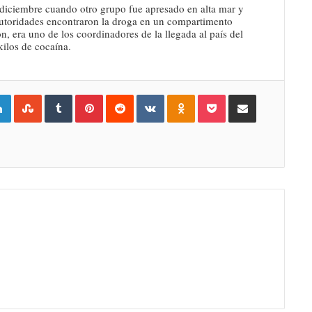
 diciembre cuando otro grupo fue apresado en alta mar y
autoridades encontraron la droga en un compartimento
, era uno de los coordinadores de la llegada al país del
ilos de cocaína.
gle+
LinkedIn
StumbleUpon
Tumblr
Pinterest
Reddit
VKontakte
Odnoklassniki
Pocket
Compartir por Correo