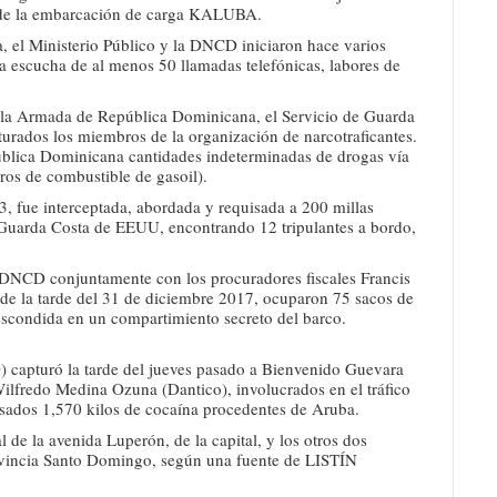
or de la embarcación de carga KALUBA.
a, el Ministerio Público y la DNCD iniciaron hace varios
a escucha de al menos 50 llamadas telefónicas, labores de
e la Armada de República Dominicana, el Servicio de Guarda
urados los miembros de la organización de narcotraficantes.
ública Dominicana cantidades indeterminadas de drogas vía
ros de combustible de gasoil).
fue interceptada, abordada y requisada a 200 millas
e Guarda Costa de EEUU, encontrando 12 tripulantes a bordo,
 DNCD conjuntamente con los procuradores fiscales Francis
de la tarde del 31 de diciembre 2017, ocuparon 75 sacos de
 escondida en un compartimiento secreto del barco.
 capturó la tarde del jueves pasado a Bienvenido Guevara
lfredo Medina Ozuna (Dantico), involucrados en el tráfico
sados 1,570 kilos de cocaína procedentes de Aruba.
de la avenida Luperón, de la capital, y los otros dos
ovincia Santo Domingo, según una fuente de LISTÍN