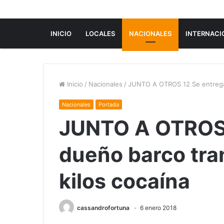
INICIO
LOCALES
NACIONALES
INTERNACI
Inicio
/
Nacionales
/
JUNTO A OTROS 12 Se entrega 
Nacionales
Portada
JUNTO A OTROS 
dueño barco tra
kilos cocaína
cassandrofortuna
6 enero 2018