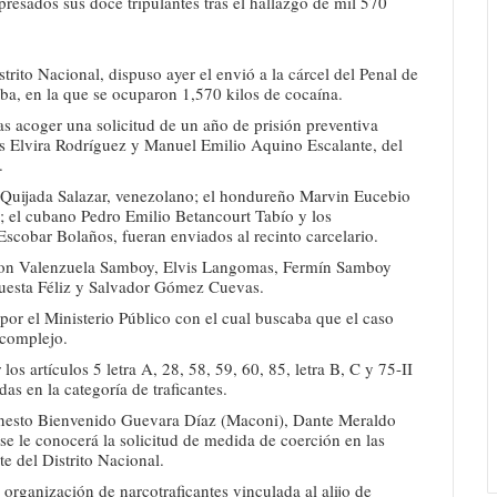
apresados sus doce tripulantes tras el hallazgo de mil 570
rito Nacional, dispuso ayer el envió a la cárcel del Penal de
ba, en la que se ocuparon 1,570 kilos de cocaína.
s acoger una solicitud de un año de prisión preventiva
les Elvira Rodríguez y Manuel Emilio Aquino Escalante, del
.
 Quijada Salazar, venezolano; el hondureño Marvin Eucebio
; el cubano Pedro Emilio Betancourt Tabío y los
cobar Bolaños, fueran enviados al recinto carcelario.
ison Valenzuela Samboy, Elvis Langomas, Fermín Samboy
esta Féliz y Salvador Gómez Cuevas.
or el Ministerio Público con el cual buscaba que el caso
 complejo.
os artículos 5 letra A, 28, 58, 59, 60, 85, letra B, C y 75-II
s en la categoría de traficantes.
Ernesto Bienvenido Guevara Díaz (Maconi), Dante Meraldo
 le conocerá la solicitud de medida de coerción en las
 del Distrito Nacional.
 organización de narcotraficantes vinculada al alijo de