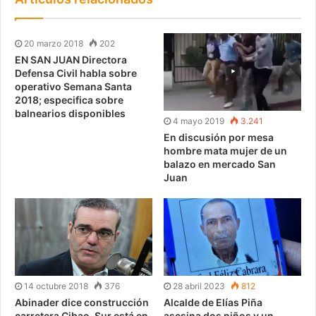
20 marzo 2018
202
EN SAN JUAN Directora
Defensa Civil habla sobre
operativo Semana Santa
2018; especifica sobre
balnearios disponibles
4 mayo 2019
3.241
En discusión por mesa
hombre mata mujer de un
balazo en mercado San
Juan
14 octubre 2018
376
28 abril 2023
812
Abinader dice construcción
Alcalde de Elías Piña
carretera Cibao-Sur está en
asesina dos niños y un