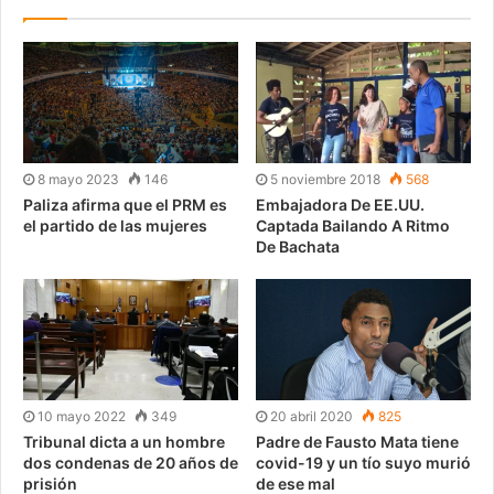
8 mayo 2023
146
5 noviembre 2018
568
Paliza afirma que el PRM es
Embajadora De EE.UU.
el partido de las mujeres
Captada Bailando A Ritmo
De Bachata
10 mayo 2022
349
20 abril 2020
825
Tribunal dicta a un hombre
Padre de Fausto Mata tiene
dos condenas de 20 años de
covid-19 y un tío suyo murió
prisión
de ese mal