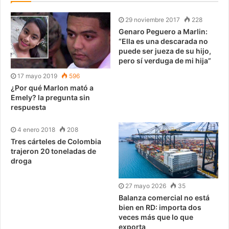
29 noviembre 2017
228
Genaro Peguero a Marlin:
“Ella es una descarada no
puede ser jueza de su hijo,
pero sí verduga de mi hija”
17 mayo 2019
596
¿Por qué Marlon mató a
Emely? la pregunta sin
respuesta
4 enero 2018
208
Tres cárteles de Colombia
trajeron 20 toneladas de
droga
27 mayo 2026
35
Balanza comercial no está
bien en RD: importa dos
veces más que lo que
exporta