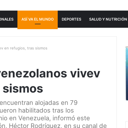
ONALES
ASÍ VA EL MUNDO
DEPORTES
SALUD Y NUTRICIÓN
ev en refugios, tras sismos
 venezolanos vivev
s sismos
 encuentran alojadas en 79
eron habilitados tras los
nio en Venezuela, informó este
ón, Héctor Rodríguez, en su canal de