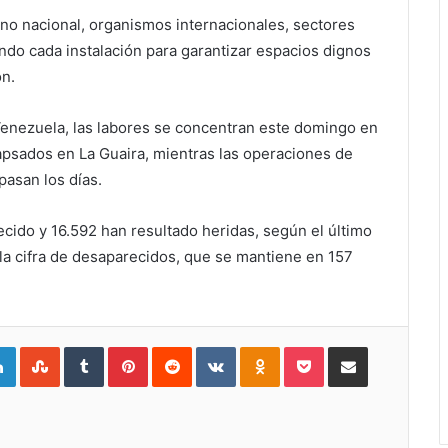
rno nacional, organismos internacionales, sectores
do cada instalación para garantizar espacios dignos
ón.
Venezuela, las labores se concentran este domingo en
apsados en La Guaira, mientras las operaciones de
asan los días.
cido y 16.592 han resultado heridas, según el último
 la cifra de desaparecidos, que se mantiene en 157
gle+
LinkedIn
StumbleUpon
Tumblr
Pinterest
Reddit
VKontakte
Odnoklassniki
Pocket
Compartir por Correo