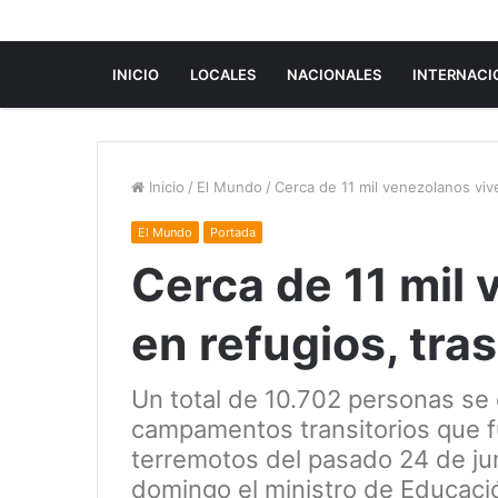
INICIO
LOCALES
NACIONALES
INTERNACI
Inicio
/
El Mundo
/
Cerca de 11 mil venezolanos viv
El Mundo
Portada
Cerca de 11 mil
en refugios, tra
Un total de 10.702 personas se
campamentos transitorios que fu
terremotos del pasado 24 de ju
domingo el ministro de Educaci