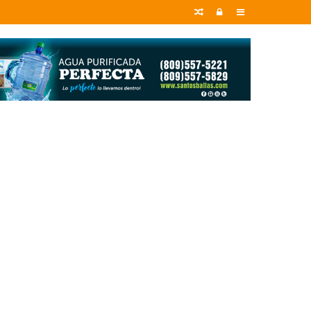
Random
Entrar
Sidebar
Article