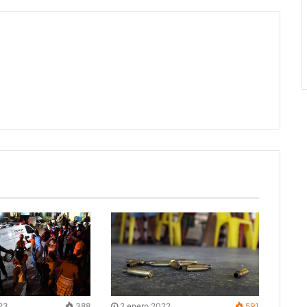
023
388
2 enero 2022
591