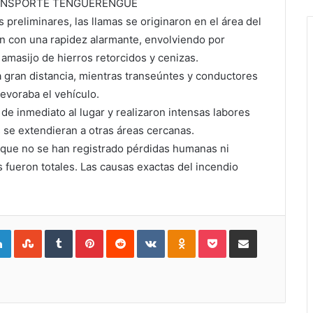
RANSPORTE TENGUERENGUE
reliminares, las llamas se originaron en el área del
n con una rapidez alarmante, envolviendo por
 amasijo de hierros retorcidos y cenizas.
gran distancia, mientras transeúntes y conductores
voraba el vehículo.
 inmediato al lugar y realizaron intensas labores
as se extendieran a otras áreas cercanas.
 que no se han registrado pérdidas humanas ni
 fueron totales. Las causas exactas del incendio
gle+
LinkedIn
StumbleUpon
Tumblr
Pinterest
Reddit
VKontakte
Odnoklassniki
Pocket
Compartir por Correo