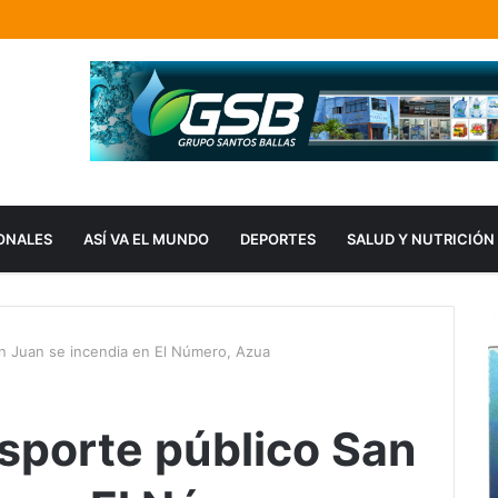
ONALES
ASÍ VA EL MUNDO
DEPORTES
SALUD Y NUTRICIÓN
n Juan se incendia en El Número, Azua
sporte público San