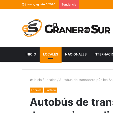
jueves, agosto 6 2026
Tendencia
INICIO
LOCALES
NACIONALES
INTERNACI
Inicio
/
Locales
/
Autobús de transporte público Sa
Locales
Portada
Autobús de tran