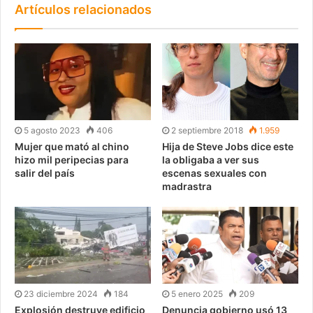
Artículos relacionados
5 agosto 2023
406
2 septiembre 2018
1.959
Mujer que mató al chino
Hija de Steve Jobs dice este
hizo mil peripecias para
la obligaba a ver sus
salir del país
escenas sexuales con
madrastra
23 diciembre 2024
184
5 enero 2025
209
Explosión destruye edificio
Denuncia gobierno usó 13