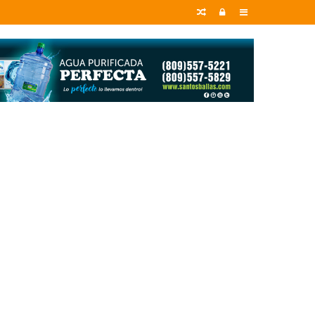
Random
Entrar
Sidebar
Article