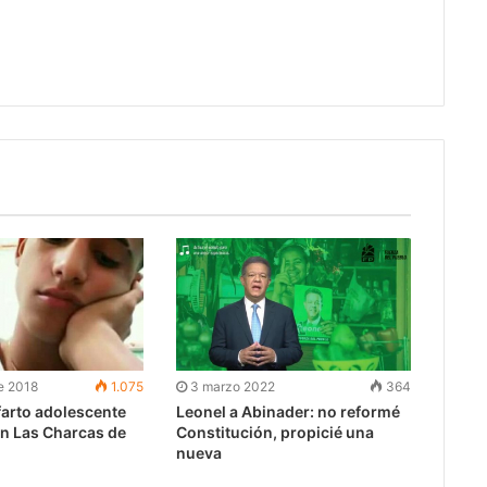
e 2018
1.075
3 marzo 2022
364
farto adolescente
Leonel a Abinader: no reformé
en Las Charcas de
Constitución, propicié una
nueva