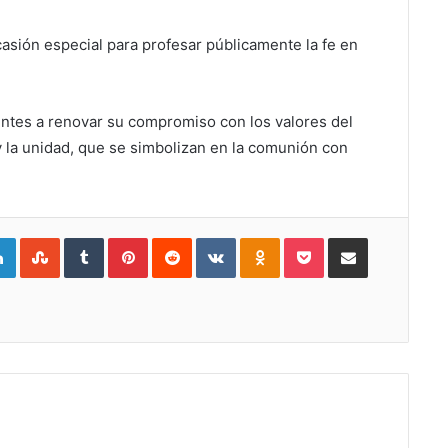
casión especial para profesar públicamente la fe en
reyentes a renovar su compromiso con los valores del
d y la unidad, que se simbolizan en la comunión con
gle+
LinkedIn
StumbleUpon
Tumblr
Pinterest
Reddit
VKontakte
Odnoklassniki
Pocket
Compartir por Correo