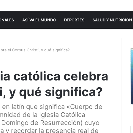
ONALES
ASÍ VA EL MUNDO
DEPORTES
SALUD Y NUTRICIÓN
ebra el Corpus Christi, y qué significa?
ia católica celebra
, y qué significa?
 en latín que significa «Cuerpo de
nidad de la Iglesia Católica
l Domingo de Resurrección) cuyo
ía y recordar la presencia real de