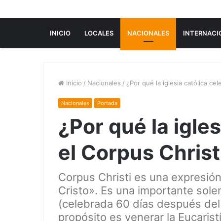
INICIO
LOCALES
NACIONALES
INTERNACI
Inicio
/
Nacionales
/
¿Por qué la iglesia católica cel
Nacionales
Portada
¿Por qué la igles
el Corpus Christi
Corpus Christi es una expresión
Cristo». Es una importante solem
(celebrada 60 días después de
propósito es venerar la Eucarist