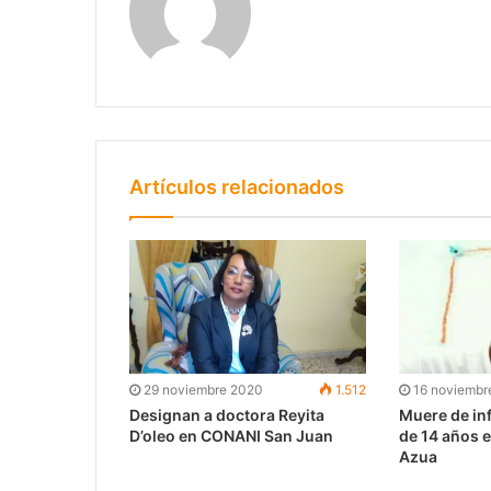
Artículos relacionados
29 noviembre 2020
1.512
16 noviembr
Designan a doctora Reyita
Muere de in
D’oleo en CONANI San Juan
de 14 años 
Azua