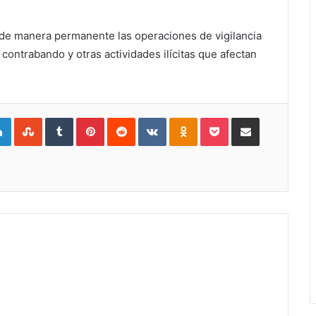
 de manera permanente las operaciones de vigilancia
 contrabando y otras actividades ilícitas que afectan
gle+
LinkedIn
StumbleUpon
Tumblr
Pinterest
Reddit
VKontakte
Odnoklassniki
Pocket
Compartir por Correo