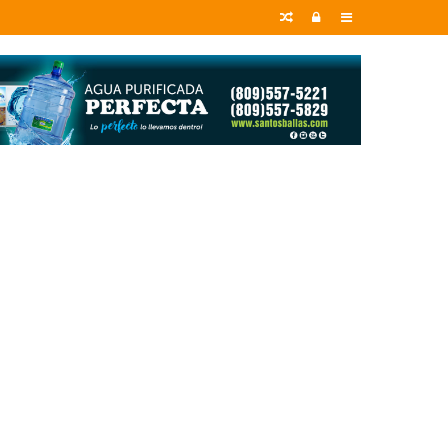
Random
Entrar
Sidebar
Article