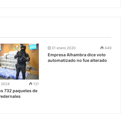
31 enero 2020
449
Empresa Alhambra dice voto
automatizado no fue alterado
e 2024
121
os 732 paquetes de
Pedernales