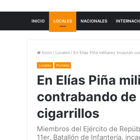
INICIO
LOCALES
NACIONALES
INTERNACI
Inicio
/
Locales
/
En Elías Piña militares incautan co
Locales
Portada
En Elías Piña mi
contrabando de a
cigarrillos
Miembros del Ejército de Repúbl
11er. Batallón de Infantería, in