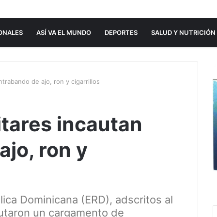
ONALES
ASÍ VA EL MUNDO
DEPORTES
SALUD Y NUTRICIÓN
ntrabando de ajo, ron y cigarrillos
litares incautan
jo, ron y
ica Dominicana (ERD), adscritos al
cautaron un cargamento de