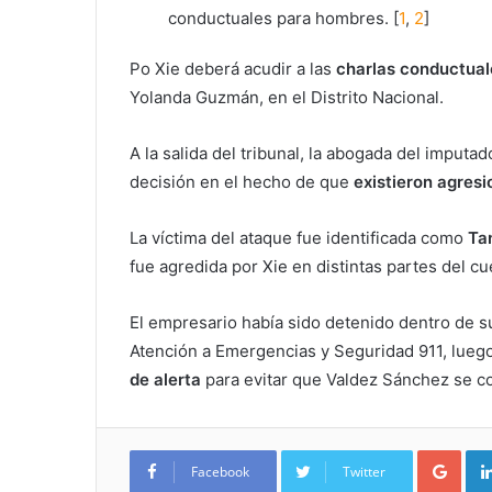
conductuales para hombres.
[
1
,
2
]
Po Xie deberá acudir a las
charlas conductua
Yolanda Guzmán, en el Distrito Nacional.
A la salida del tribunal, la abogada del imputa
decisión en el hecho de que
existieron agres
La víctima del ataque fue identificada como
Ta
fue agredida por Xie en distintas partes del cu
El empresario había sido detenido dentro de 
Atención a Emergencias y Seguridad 911, lueg
de alerta
para evitar que Valdez Sánchez se co
Goo
Facebook
Twitter