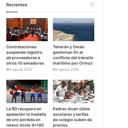
Recientes
Contrataciones
Teherán y Omán
suspende registro
gestionan fin al
de proveedores a
conflicto del tránsito
otros 10 senadores
marítimo por Ormuz
6 agosto 2026
6 agosto 2026
La RD recupera en
Padres dicen útiles
apelación la medalla
escolares y tarifas
de oro perdida en
de colegio suben de
relevo mixto 4×100
precios