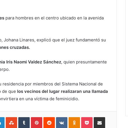
les
para hombres en el centro ubicado en la avenida
do, Johana Linares, explicó que el juez fundamentó su
iones cruzadas.
nia Iris Naomi Valdez Sánchez
, quien presuntamente
erpo.
su residencia por miembros del Sistema Nacional de
o de que
los vecinos del lugar realizaran una llamada
nvirtiera en una víctima de feminicidio.
gle+
LinkedIn
StumbleUpon
Tumblr
Pinterest
Reddit
VKontakte
Odnoklassniki
Pocket
Compartir por Correo