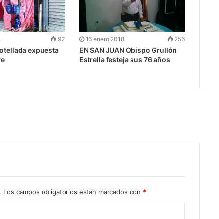
4
92
16 enero 2018
256
otellada expuesta
EN SAN JUAN Obispo Grullón
ve
Estrella festeja sus 76 años
.
Los campos obligatorios están marcados con
*