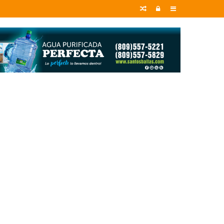
Random
Entrar
Sidebar
Article