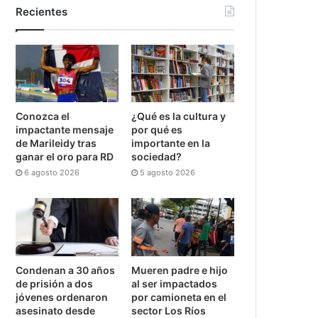
Recientes
Conozca el
¿Qué es la cultura y
impactante mensaje
por qué es
de Marileidy tras
importante en la
ganar el oro para RD
sociedad?
6 agosto 2026
5 agosto 2026
Condenan a 30 años
Mueren padre e hijo
de prisión a dos
al ser impactados
jóvenes ordenaron
por camioneta en el
asesinato desde
sector Los Ríos