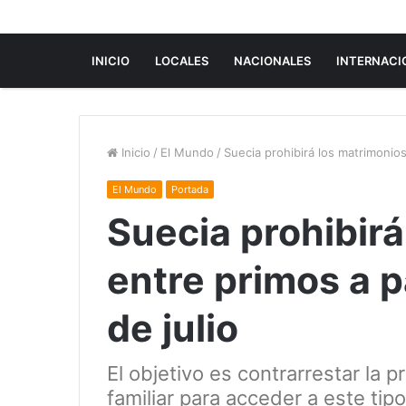
INICIO
LOCALES
NACIONALES
INTERNACI
Inicio
/
El Mundo
/
Suecia prohibirá los matrimonios
El Mundo
Portada
Suecia prohibirá
entre primos a p
de julio
El objetivo es contrarrestar la 
familiar para acceder a este ti