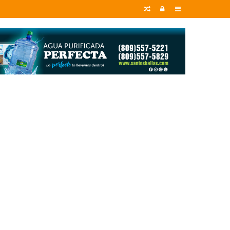
Random
Entrar
Sidebar
Article