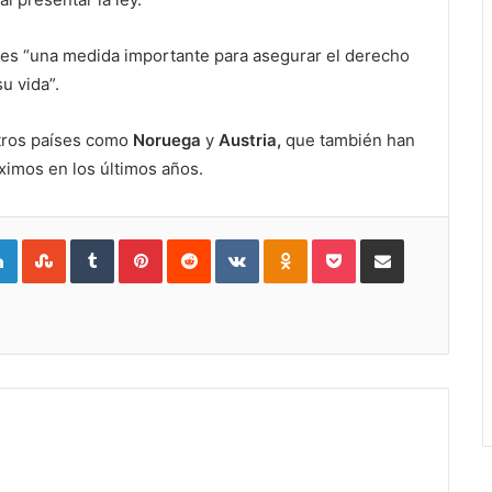
 es “una medida importante para asegurar el derecho
u vida”.
tros países como
Noruega
y
Austria,
que también han
ximos en los últimos años.
gle+
LinkedIn
StumbleUpon
Tumblr
Pinterest
Reddit
VKontakte
Odnoklassniki
Pocket
Compartir por Correo