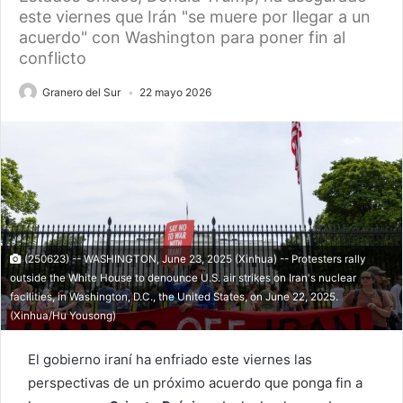
este viernes que Irán "se muere por llegar a un
acuerdo" con Washington para poner fin al
conflicto
Granero del Sur
22 mayo 2026
(250623) -- WASHINGTON, June 23, 2025 (Xinhua) -- Protesters rally
outside the White House to denounce U.S. air strikes on Iran's nuclear
facilities, in Washington, D.C., the United States, on June 22, 2025.
(Xinhua/Hu Yousong)
El gobierno iraní ha enfriado este viernes las
perspectivas de un próximo acuerdo que ponga fin a