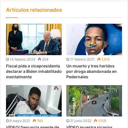
Artículos relacionados
14 febrero 2024
209
17 febrero 2021
1.519
Fiscal pide a vicepresidenta
Un muerto y tres heridos
declarar a Biden inhabilitado
por droga abandonada en
mentalmente
Pedernales
6 mayo 2021
745
21 junio 2022
1.108
VÍDEO/ Denuncia agente de
VÍDEO muestra sicarios