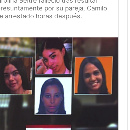
lina Beltré falleció tras resultar
presuntamente por su pareja, Camilo
ue arrestado horas después.