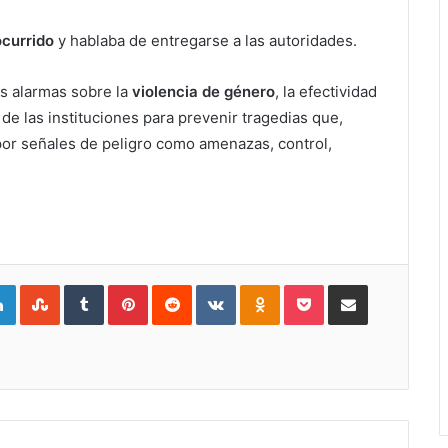
ocurrido
y hablaba de entregarse a las autoridades.
s alarmas sobre la
violencia de género
, la efectividad
de las instituciones para prevenir tragedias que,
por señales de peligro como amenazas, control,
gle+
LinkedIn
StumbleUpon
Tumblr
Pinterest
Reddit
VKontakte
Odnoklassniki
Pocket
Compartir por Correo