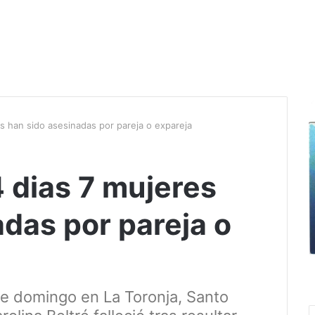
es han sido asesinadas por pareja o expareja
4 dias 7 mujeres
das por pareja o
te domingo en La Toronja, Santo