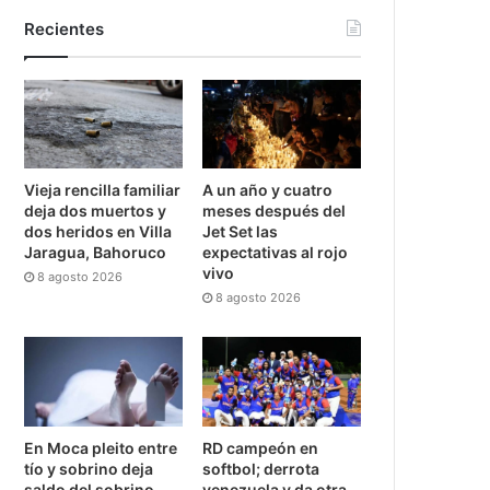
Recientes
Vieja rencilla familiar
A un año y cuatro
deja dos muertos y
meses después del
dos heridos en Villa
Jet Set las
Jaragua, Bahoruco
expectativas al rojo
vivo
8 agosto 2026
8 agosto 2026
En Moca pleito entre
RD campeón en
tío y sobrino deja
softbol; derrota
saldo del sobrino
venezuela y da otra