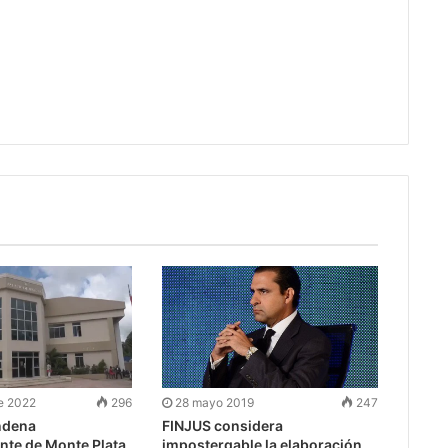
e 2022
296
28 mayo 2019
247
ndena
FINJUS considera
nte de Monte Plata
impostergable la elaboración