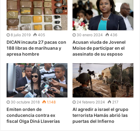
8 julio 2019
405
30 enero 2024
436
DICAN incauta 27 pacas con
Acusan viuda de Jovenel
188 libras de marihuana y
Moise de participar en el
apresa hombre
asesinato de su esposo
30 octubre 2018
1.148
24 febrero 2024
217
Emiten orden de
Al agredir a israel el grupo
conducencia contra ex
terrorista Hamás abrió las
fiscal Olga Diná Llaverías
puertas del Infierno