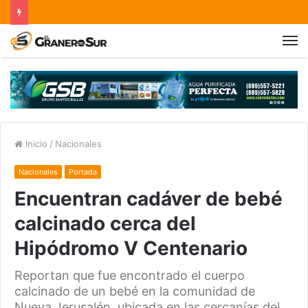
Inicio
/
Nacionales
Nacionales
Portada
Encuentran cadáver de bebé
calcinado cerca del
Hipódromo V Centenario
Reportan que fue encontrado el cuerpo
calcinado de un bebé en la comunidad de
Nueva Jerusalén, ubicada en las cercanías del