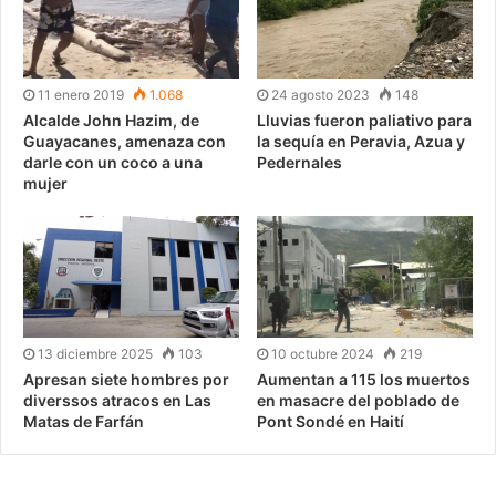
11 enero 2019
1.068
24 agosto 2023
148
Alcalde John Hazim, de
Lluvias fueron paliativo para
Guayacanes, amenaza con
la sequía en Peravia, Azua y
darle con un coco a una
Pedernales
mujer
13 diciembre 2025
103
10 octubre 2024
219
Apresan siete hombres por
Aumentan a 115 los muertos
diverssos atracos en Las
en masacre del poblado de
Matas de Farfán
Pont Sondé en Haití